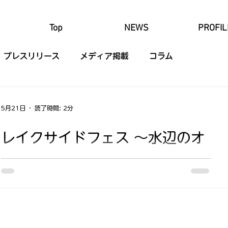
Top
NEWS
PROFIL
プレスリリース
メディア掲載
コラム
5月21日
読了時間: 2分
レイクサイドフェス 〜水辺のオ
ープンイベント
水辺に、新しい風景が生まれました。食と音楽を楽しむ3
週間。越谷レイクタウンの水辺に誕生する「レイクサイ
ドキッチン」の開業を記念して、職業体験、フラダン