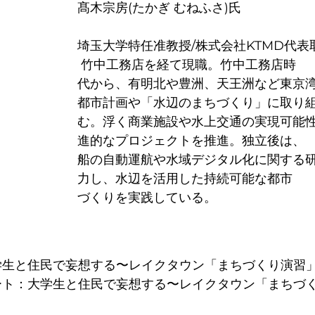
髙木宗房(たかぎ むねふさ)氏
埼玉大学特任准教授/株式会社KTMD代表
 竹中工務店を経て現職。竹中工務店時
代から、有明北や豊洲、天王洲など東京
都市計画や「水辺のまちづくり」に取り
む。浮く商業施設や水上交通の実現可能
進的なプロジェクトを推進。独立後は、
船の自動運航や水域デジタル化に関する
力し、水辺を活用した持続可能な都市
づくりを実践している。
：大学生と住民で妄想する〜レイクタウン「まちづくり演習
レポート：大学生と住民で妄想する〜レイクタウン「まちづ