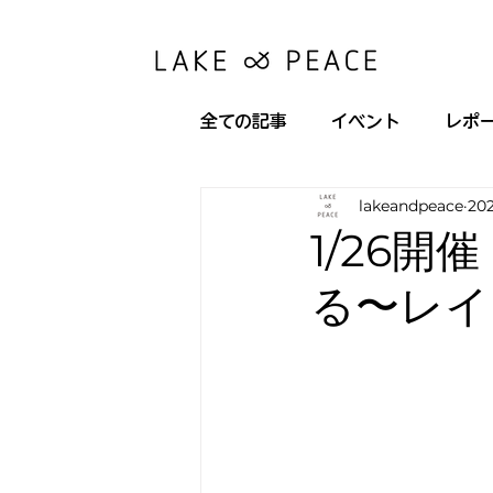
全ての記事
イベント
レポ
lakeandpeace
20
1/26
る〜レイ