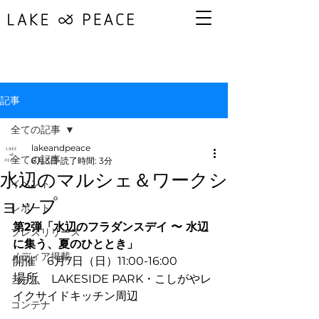
記事
全ての記事
lakeandpeace
全ての記事
6月3日
読了時間: 3分
水辺のマルシェ＆ワークシ
イベント
ョップ
レポート
第2弾「水辺のフラダンスデイ 〜 水辺
プレスリリース
に集う、夏のひととき」
メディア掲載
開催　6月7日（日）11:00-16:00
場所
LAKESIDE PARK・こしがやレ
コラム
イクサイドキッチン周辺
コンテナ