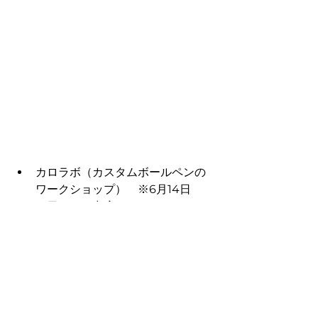
カロラボ（カスタムボールペンの
ワークショップ）　※6月14日
（日）のみ出店
子供だけでなく、大人も楽しんで
いただける「カスタムボールペ
ン」のワークショップです。
ワークショップは予約制ではなく
随時参加可能とし、所要時間は選
ぶのが早い方で5分。じっくり悩ま