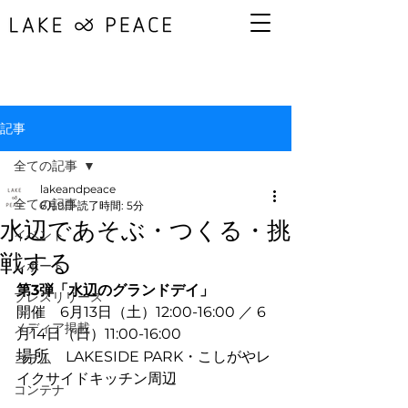
記事
全ての記事
lakeandpeace
全ての記事
6月9日
読了時間: 5分
水辺であそぶ・つくる・挑
イベント
戦する
レポート
第3弾「水辺のグランドデイ」
プレスリリース
開催　6月13日（土）12:00-16:00 ／ 6
メディア掲載
月14日（日）11:00-16:00
場所
LAKESIDE PARK・こしがやレ
コラム
イクサイドキッチン周辺
コンテナ