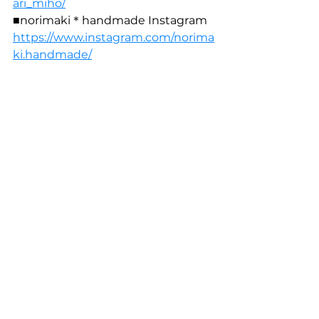
ari_miho/
■norimaki＊handmade Instagram
https://www.instagram.com/norima
ki.handmade/