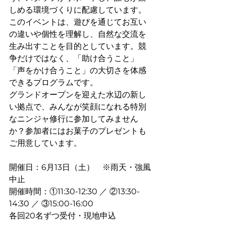
しめる環境づくりに配慮しています。
このイベントは、遊びを通じてお互い
の違いや個性を理解し、自然な交流を
生み出すことを目的としています。競
争だけではなく、「助け合うこと」
「声をかけ合うこと」の大切さを体感
できるプログラムです。
グランドオープンを迎えた水辺の新し
い拠点で、みんなが笑顔になれる特別
なニンジャ修行に参加してみません
か？参加者にはお菓子のプレゼントも
ご用意しています。
開催日：6月13日（土）　※雨天・強風
中止
開催時間：①11:30-12:30 ／ ②13:30-
14:30 ／ ③15:00-16:00
各回20名ずつ受付・現地申込