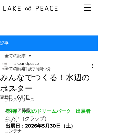
記事
全ての記事
lakeandpeace
全ての記事
5月24日
読了時間: 2分
みんなでつくる！水辺の
イベント
ポスター
レポート
更新日：
6月1日
プレスリリース
メディア掲載
第1弾　水辺のドリームパーク　出展者
CLAP （クラップ）
コラム
出展日：2026年5月30日（土）
コンテナ