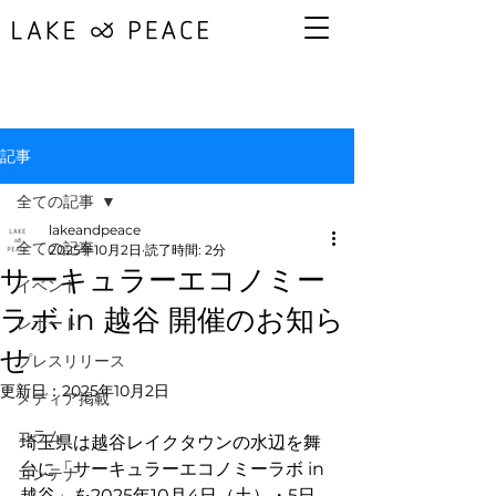
記事
全ての記事
lakeandpeace
全ての記事
2025年10月2日
読了時間: 2分
サーキュラーエコノミー
イベント
ラボ in 越谷 開催のお知ら
レポート
せ
プレスリリース
更新日：
2025年10月2日
メディア掲載
コラム
埼玉県は越谷レイクタウンの水辺を舞
台に「サーキュラーエコノミーラボ in 
コンテナ
越谷」を2025年10月4日（土）・5日