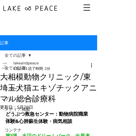
記事
全ての記事
lakeandpeace
全ての記事
5月24日
読了時間: 2分
大相模動物クリニック/東
イベント
埼玉犬猫エキゾチックアニ
レポート
マル総合診療科
プレスリリース
更新日：
5月28日
メディア掲載
どうぶつ救急センター：動物病院職業
コラム
体験&心肺蘇生体験・病気相談
コンテナ
第1弾　水辺のドリームパーク　出展者