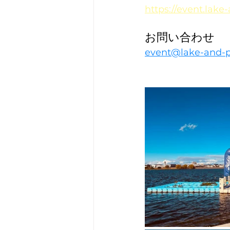
https://event.lak
お問い合わせ
event@lake-and-p