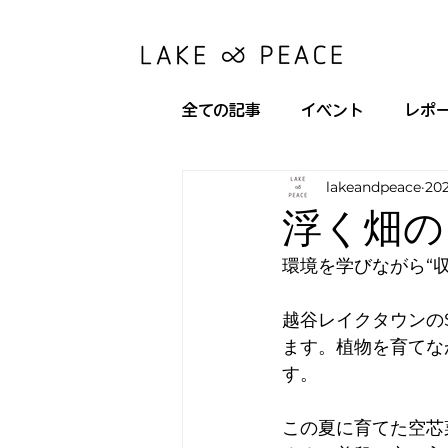
全ての記事
イベント
レポ
lakeandpeace
20
浮く畑の
環境を学びながら“
越谷レイクタウンのS
ます。植物を育てな
す。
この夏に育てた空芯