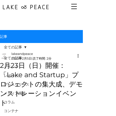
記事
全ての記事
lakeandpeace
全ての記事
2025年2月5日
読了時間: 2分
2月23日（日）開催：
イベント
「Lake and Startup」プ
レポート
ロジェクトの集大成、デモ
プレスリリース
ンストレーションイベン
メディア掲載
ト
コラム
コンテナ