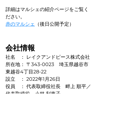
詳細はマルシェの紹介ページをご覧く
ださい。
赤のマルシェ
（後日公開予定）
会社情報
社名　： レイクアンドピース株式会社
所在地： 〒343-0023　埼玉県越谷市
東越谷4丁目28-22
設立　： 2022年1月26日
役員　： 代表取締役社長　畔上 順平／
代表取締役　小林 利恵子
URL　 ：
 https://www.lake-and-
peace.jp/
越谷レイクタウン
Lake and Peace
イベント
まちづくり
レイクアンドスタート
デモンストレーション