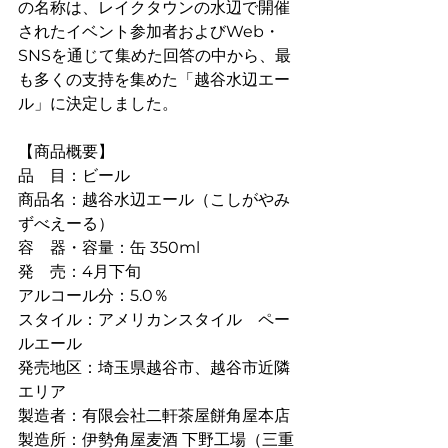
の名称は、レイクタウンの水辺で開催
されたイベント参加者およびWeb・
SNSを通じて集めた回答の中から、最
も多くの支持を集めた「越谷水辺エー
ル」に決定しました。
【商品概要】
品　目：ビール
商品名：越谷水辺エール（こしがやみ
ずべえーる）　
容　器・容量：缶 350ml
発　売：4月下旬
アルコール分：5.0％
スタイル：アメリカンスタイル　ペー
ルエール
発売地区：埼玉県越谷市、越谷市近隣
エリア
製造者：有限会社二軒茶屋餅角屋本店
製造所：伊勢角屋麦酒 下野工場（三重