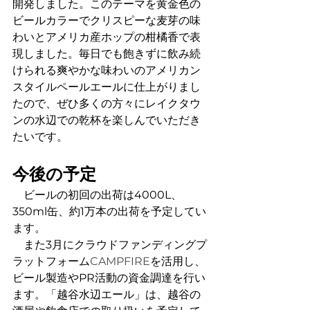
開発しました。このテーマを黄金色の
ビールカラーでクリスピーな麦芽の味
わいとアメリカ産ホップの柑橘香で表
現しました。毎日でも飽きずに飲み続
けられる爽やかな味わいのアメリカン
スタイルペールエールに仕上がりまし
たので、ぜひ多くの方々にレイクタウ
ンの水辺での乾杯を楽しんでいただき
たいです。
今後の予定
　ビールの初回の出荷は4000L、
350ml缶、約1万本の出荷を予定してい
ます。
　また3月にクラウドファンディングプ
ラットフォーム
CAMPFIRE
を活用し、
ビール製造やPR活動の資金調達を行い
ます。「越谷水辺エール」は、越谷の