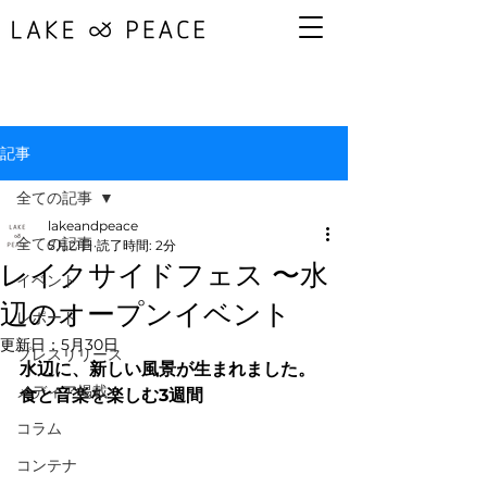
記事
全ての記事
lakeandpeace
全ての記事
5月21日
読了時間: 2分
レイクサイドフェス 〜水
イベント
辺のオープンイベント
レポート
更新日：
5月30日
プレスリリース
水辺に、新しい風景が生まれました。
メディア掲載
食と音楽を楽しむ3週間
コラム
コンテナ