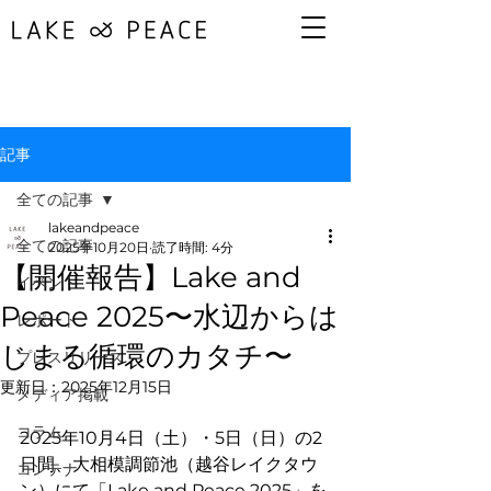
記事
全ての記事
lakeandpeace
全ての記事
2025年10月20日
読了時間: 4分
【開催報告】Lake and
イベント
Peace 2025〜水辺からは
レポート
じまる循環のカタチ〜
プレスリリース
更新日：
2025年12月15日
メディア掲載
コラム
2025年10月4日（土）・5日（日）の2
日間、大相模調節池（越谷レイクタウ
コンテナ
ン）にて「Lake and Peace 2025」を