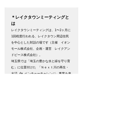
＊レイクタウンミーティングと
は
レイクタウンミーティングは、
1〜2ヶ月に
1回程度行われる、レイクタウン周辺住民
を中心とした対話の場です（主催　イオン
モール株式会社、企画・運営　レイクアン
ドピース株式会社）。

埼玉県では「埼玉の豊かな水と緑を守り育
む」に位置付けた 「Ｎｅｘｔ川の再生・
水辺 de ベンチャーチャレンジ」事業を進
めています。 越谷市は、大相模調節池の
活用を図るため県の水辺 de ベンチャーチ
ャレンジ事業に登録し、企画段階から連携
して取り組む民間事業者を公募。イオンモ
ールはこれに応募し、2022年8月に事業者
候補者として選定されました。レイクタウ