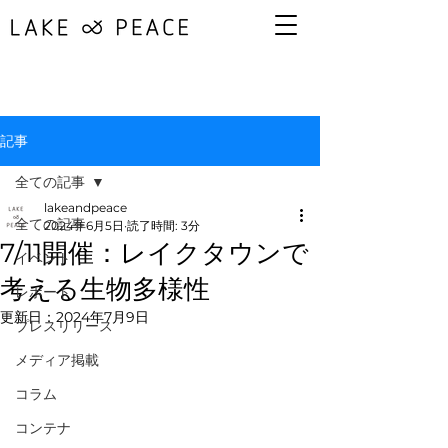
記事
全ての記事
lakeandpeace
全ての記事
2024年6月5日
読了時間: 3分
7/11開催：レイクタウンで
イベント
考える生物多様性
レポート
更新日：
2024年7月9日
プレスリリース
メディア掲載
コラム
コンテナ