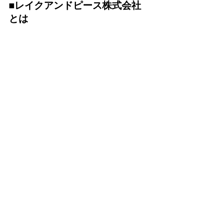
■レイクアンドピース株式会社
とは
レイクアンドピース株式会社は、埼玉
県越谷市のレイクタウンを中心に、水
辺に住む人、働く人、訪れる人の日常
を豊かにすることを目的として、2022
年に越谷の事業者や市民が集まり設立
されました。地域コミュニティの形成
と越谷の水辺の魅力を生かした日常の
創出を目指しています。越谷市は都心
からのアクセスが良く、水辺や自然、
豊富な農産物に恵まれています。地元