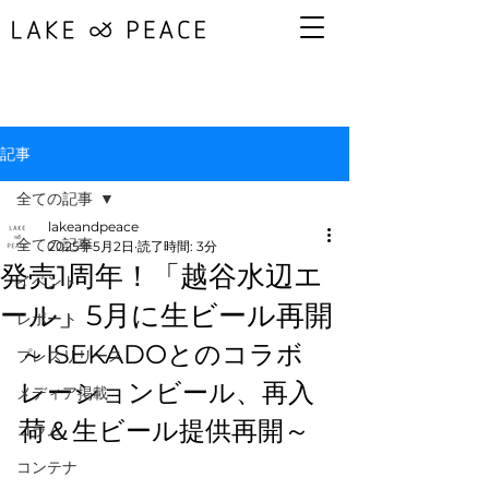
記事
全ての記事
lakeandpeace
全ての記事
2025年5月2日
読了時間: 3分
発売1周年！「越谷水辺エ
イベント
ール」5月に生ビール再開
レポート
～ISEKADOとのコラボ
プレスリリース
レーションビール、再入
メディア掲載
荷＆生ビール提供再開～
コラム
コンテナ